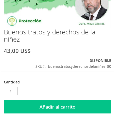
Buenos tratos y derechos de la
Saltar
al
niñez
comienzo
de
43,00 US$
la
galería
DISPONIBLE
de
SKU
buenostratosyderechosdelaniñez_80
imágenes
Cantidad
Añadir al carrito