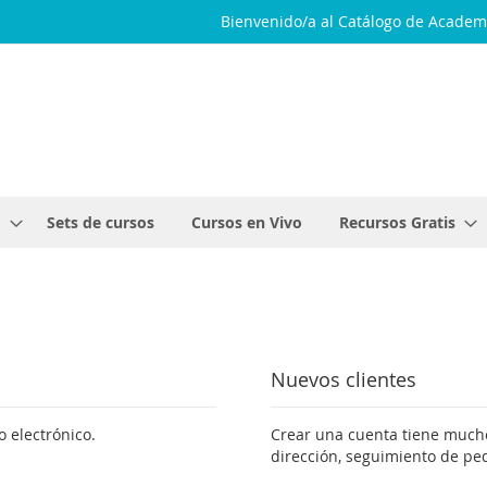
Bienvenido/a al Catálogo de Academ
o
Sets de cursos
Cursos en Vivo
Recursos Gratis
Nuevos clientes
o electrónico.
Crear una cuenta tiene much
dirección, seguimiento de p