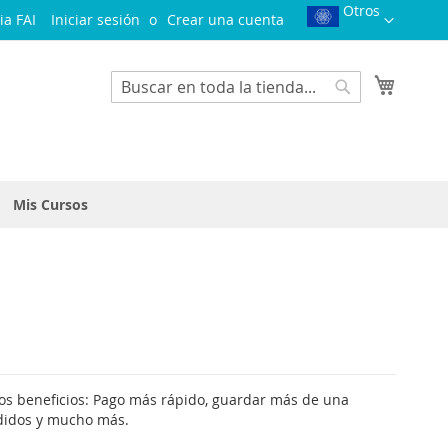
Otros
Select
ia FAI
Iniciar sesión
Crear una cuenta
Website
Mi cest
Search
Search
Mis Cursos
os beneficios: Pago más rápido, guardar más de una
edidos y mucho más.