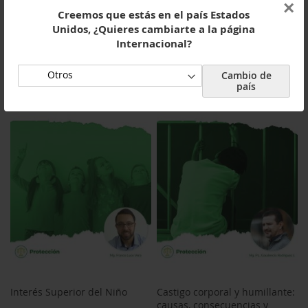
×
Creemos que estás en el país Estados
Manejo del trauma en
Buenos tratos y derechos de
Unidos, ¿Quieres cambiarte a la página
espacios judiciales
la niñez
Internacional?
35.000,00 CLP
35.000,00 CLP
Cambio de
país
Añadir al carrito
Añadir al carrito
Interés Superior del Niño
Castigo corporal y humillante:
causas, consecuencias y