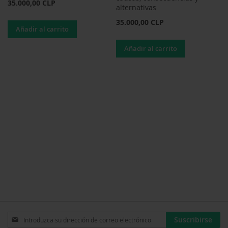
35.000,00 CLP
alternativas
35.000,00 CLP
Añadir al carrito
Añadir al carrito
Inscríbase
Suscribirse
a