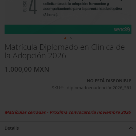
Matrícula Diplomado en Clínica de
Saltar
al
la Adopción 2026
comienzo
de
1.000,00 MXN
la
galería
NO ESTÁ DISPONIBLE
de
SKU
diplomadoenadopción2026_561
imágenes
Matrículas cerradas - Proxima convocatoria noviembre 2026
Details