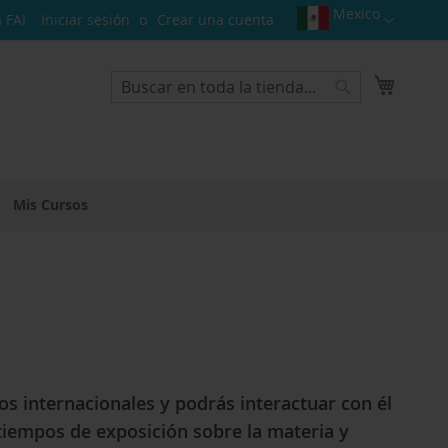
Mexico
Select
 FAI
Iniciar sesión
Crear una cuenta
Website
Mi cest
Search
Search
Mis Cursos
os internacionales y podrás interactuar con él
iempos de exposición sobre la materia y