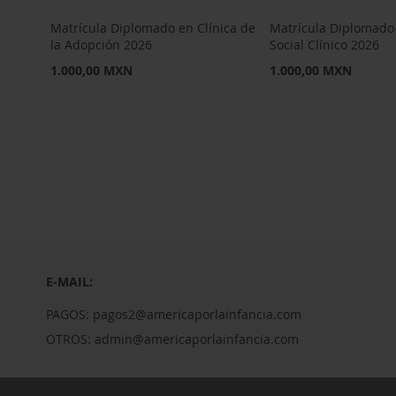
Matrícula Diplomado en Clínica de
Matrícula Diplomado
la Adopción 2026
Social Clínico 2026
1.000,00 MXN
1.000,00 MXN
No está
No está
No está
disponible
disponible
disponible
E-MAIL:
PAGOS: pagos2@americaporlainfancia.com
OTROS: admin@americaporlainfancia.com