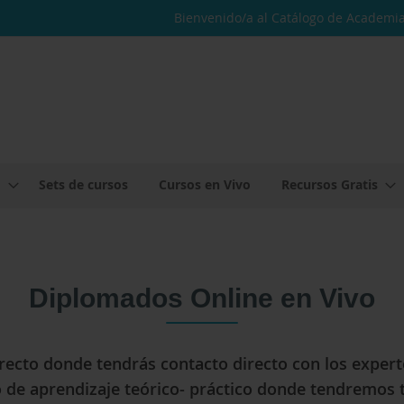
Bienvenido/a al Catálogo de Academia
o
Sets de cursos
Cursos en Vivo
Recursos Gratis
Diplomados Online en Vivo
irecto donde tendrás contacto directo con los expert
de aprendizaje teórico- práctico donde tendremos t