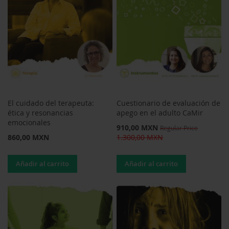
El cuidado del terapeuta:
Cuestionario de evaluación de
ética y resonancias
apego en el adulto CaMir
emocionales
Special
910,00 MXN
Regular Price
Price
860,00 MXN
1.300,00 MXN
Añadir al carrito
Añadir al carrito