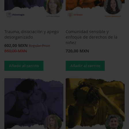
Trauma, disociación y apego
Comunidad sensible y
desorganizado
enfoque de derechos de la
niñez
Special
602,00 MXN
Regular Price
Price
860,00 MXN
720,00 MXN
Añadir al carrito
Añadir al carrito