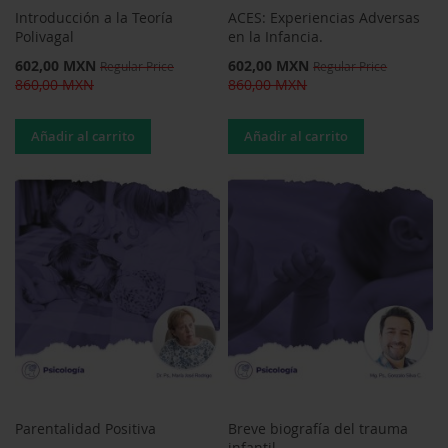
Introducción a la Teoría
ACES: Experiencias Adversas
Polivagal
en la Infancia.
Special
Special
602,00 MXN
602,00 MXN
Regular Price
Regular Price
Price
Price
860,00 MXN
860,00 MXN
Añadir al carrito
Añadir al carrito
Parentalidad Positiva
Breve biografía del trauma
infantil