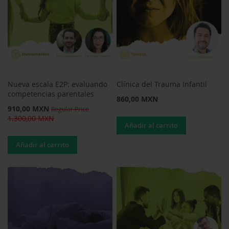
Nueva escala E2P: evaluando
Clínica del Trauma Infantil
competencias parentales
860,00 MXN
Special
910,00 MXN
Regular Price
Price
1.300,00 MXN
Añadir al carrito
Añadir al carrito