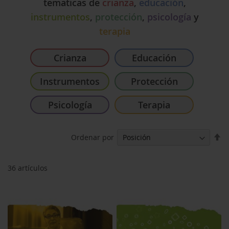
tematicas de
crianza
,
educación
,
instrumentos
,
protección
,
psicología
y
terapia
Crianza
Educación
Instrumentos
Protección
Psicología
Terapia
Fi
Ordenar por
Di
De
36
artículos