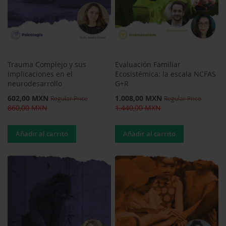
Trauma Complejo y sus
Evaluación Familiar
implicaciones en el
Ecosistémica: la escala NCFAS
neurodesarrollo
G+R
Special
Special
602,00 MXN
1.008,00 MXN
Regular Price
Regular Price
Price
Price
860,00 MXN
1.440,00 MXN
Añadir al carrito
Añadir al carrito