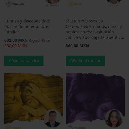
Crianza y discapacidad:
Trastorno Obsesivo
buscando un equilibrio
Compulsivo en niños, niñas y
familiar
adolescentes: evaluación
clínica y abordaje terapéutico.
Special
602,00 MXN
Regular Price
Price
860,00 MXN
860,00 MXN
Añadir al carrito
Añadir al carrito