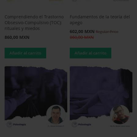
Comprendiendo el Trastorno
Fundamentos de la teoría del
Obsesivo-Compulsivo (TOC):
apego
rituales y miedos
Special
602,00 MXN
Regular Price
Price
860,00 MXN
860,00 MXN
Añadir al carrito
Añadir al carrito