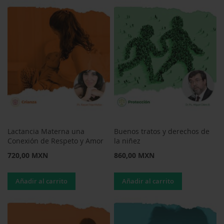
Lactancia Materna una
Buenos tratos y derechos de
Conexión de Respeto y Amor
la niñez
720,00 MXN
860,00 MXN
Añadir al carrito
Añadir al carrito