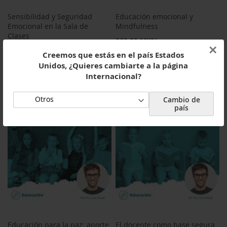
Sensibilidad y Seguridad
Educación emocional y
Emocional en la Sala de
Mindfulness
Clases
860,00 MXN
×
860,00 MXN
Creemos que estás en el país Estados
Unidos, ¿Quieres cambiarte a la página
Añadir al carrito
Internacional?
Añadir al carrito
Cambio de
país
Educación para la paz: aporte
El docente como base segura