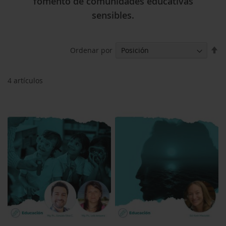
fomento de comunidades educativas
sensibles.
Fi
Ordenar por
Di
De
4
artículos